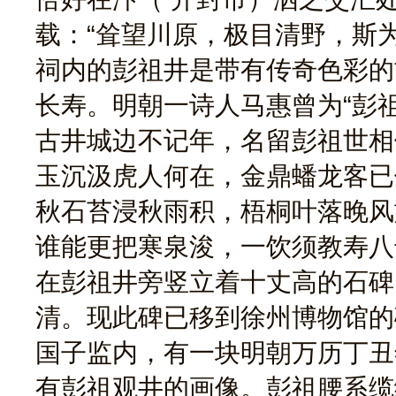
载：“耸望川原，极目清野，斯
祠内的彭祖井是带有传奇色彩的
长寿。明朝一诗人马惠曾为“彭
古井城边不记年，名留彭祖世相
玉沉汲虎人何在，金鼎蟠龙客已
秋石苔浸秋雨积，梧桐叶落晚风
谁能更把寒泉浚，一饮须教寿八
在彭祖井旁竖立着十丈高的石碑
清。现此碑已移到徐州博物馆的
国子监内，有一块明朝万历丁丑年
有彭祖观井的画像。彭祖腰系缆