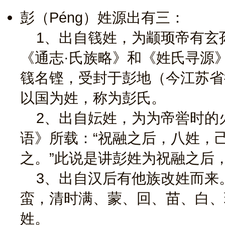
彭（Péng）姓源出有三：
1、出自篯姓，为颛顼帝有玄
《通志·氏族略》和《姓氏寻源
篯名铿，受封于彭地（今江苏省
以国为姓，称为彭氏。
2、出自妘姓，为为帝喾时的
语》所载：“祝融之后，八姓，
之。”此说是讲彭姓为祝融之后
3、出自汉后有他族改姓而来
蛮，清时满、蒙、回、苗、白、
姓。