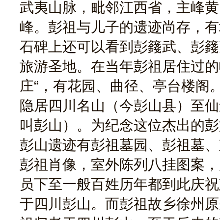
武夷山脉，毗邻江西省，主峰黄岗
峰。彭祖与儿子的遗迹尚存，有
石碑上还可以看到彭籛武、彭籛
旅游圣地。在当年彭祖居住过的
庄“，有花园、曲径、亭台楼阁
隐居四川名山（今彭山县）至仙
叫彭山）。为纪念这位杰出的彭
彭山遗迹有彭祖墓园、彭祖墓、
彭祖肖像，室外陈列八挂图案，
员下至一般百姓历年都到此庆祝
于四川彭山。而彭祖故乡徐州原