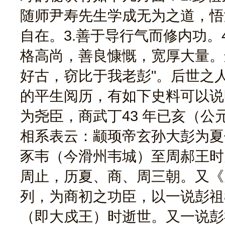
随师尹寿先生学成无为之道，悟
自在。3.善于导行气而修内功。
格高尚，善良慷慨，宽厚大量。
好古，窃比于我老彭"。后世之
的平生阅历，有如下史料可以说
为尧臣，商武丁43 年已亥（公元
相系表云：颛顼帝玄孙大彭为夏
豕韦（今滑州韦城）至周郝王时
周止，历夏、商、周三朝。又《
列，为商初之功臣，以一说彭祖8
（即大戍王）时逝世。又一说彭