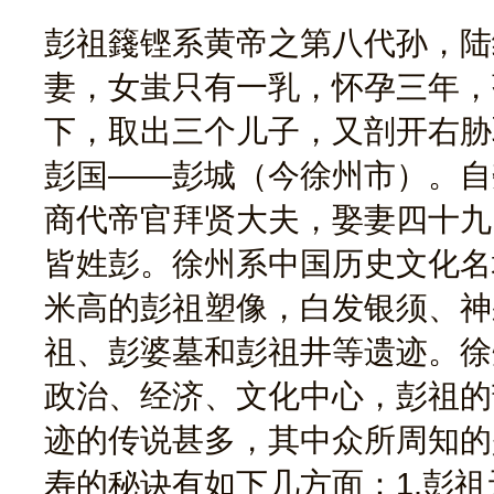
彭祖籛铿系黄帝之第八代孙，陆
妻，女蚩只有一乳，怀孕三年，
下，取出三个儿子，又剖开右胁
彭国——彭城（今徐州市）。自
商代帝官拜贤大夫，娶妻四十九
皆姓彭。徐州系中国历史文化名
米高的彭祖塑像，白发银须、神
祖、彭婆墓和彭祖井等遗迹。徐
政治、经济、文化中心，彭祖的
迹的传说甚多，其中众所周知的
寿的秘诀有如下几方面：1.彭祖