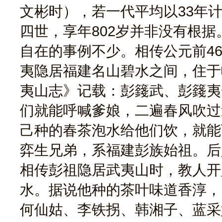
文彬时），若一代平均以33年计
四世，享年802岁并非没有根
自在的事例不少。相传公元前4
夷隐居福建名山碧水之间，住于
夷山志》记载：彭籛武、彭籛夷
们就能呼喊爹娘，二遍春风吹过
己种的春茶泡水给他们饮，就能
弈生兄弟，系福建彭族始祖。后
相传彭祖隐居武夷山时，教人开
水。据说他种的茶叶味道香淳，
何仙姑、李铁拐、韩湘子、蓝采