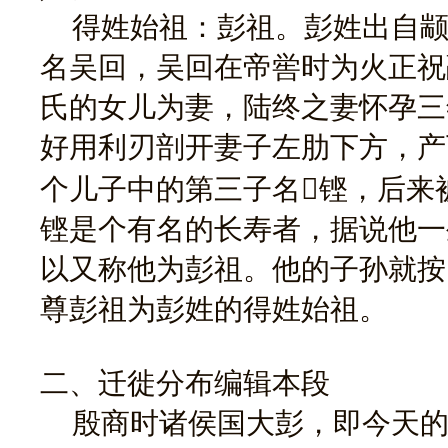
得姓始祖：彭祖。彭姓出自颛
名吴回，吴回在帝喾时为火正祝
氏的女儿为妻，陆终之妻怀孕三
好用利刃剖开妻子左肋下方，产
个儿子中的第三子名铿，后来
铿是个有名的长寿者，据说他一
以又称他为彭祖。他的子孙就按
尊彭祖为彭姓的得姓始祖。
二、迁徙分布编辑本段
殷商时诸侯国大彭，即今天的