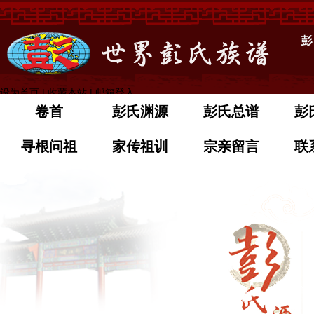
设为首页
|
收藏本站
|
邮箱登入
卷首
彭氏渊源
彭氏总谱
彭
寻根问祖
家传祖训
宗亲留言
联