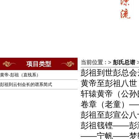
当前位置 : >
彭氏总谱
项目类型
彭祖到世彭总会
黄帝-彭祖（直线系）
黄帝至彭祖八世
彭祖到云钊会长的谱系简式
轩辕黄帝（公孙
卷章（老童）—
彭祖至彭宣公八十
彭祖篯铿——彭
——宁帆——梦